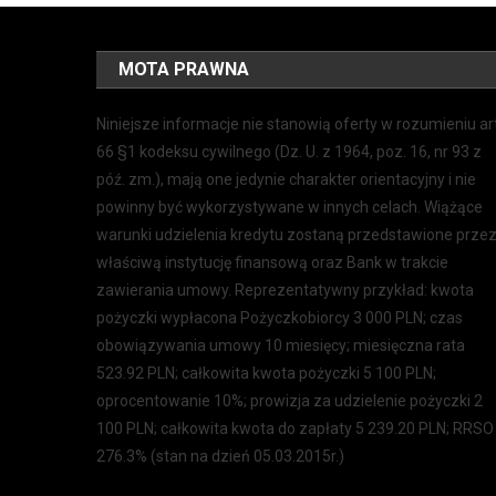
MOTA PRAWNA
Niniejsze informacje nie stanowią oferty w rozumieniu ar
66 §1 kodeksu cywilnego (Dz. U. z 1964, poz. 16, nr 93 z
póź. zm.), mają one jedynie charakter orientacyjny i nie
powinny być wykorzystywane w innych celach. Wiążące
warunki udzielenia kredytu zostaną przedstawione prze
właściwą instytucję finansową oraz Bank w trakcie
zawierania umowy. Reprezentatywny przykład: kwota
pożyczki wypłacona Pożyczkobiorcy 3 000 PLN; czas
obowiązywania umowy 10 miesięcy; miesięczna rata
523.92 PLN; całkowita kwota pożyczki 5 100 PLN;
oprocentowanie 10%; prowizja za udzielenie pożyczki 2
100 PLN; całkowita kwota do zapłaty 5 239.20 PLN; RRSO
276.3% (stan na dzień 05.03.2015r.)