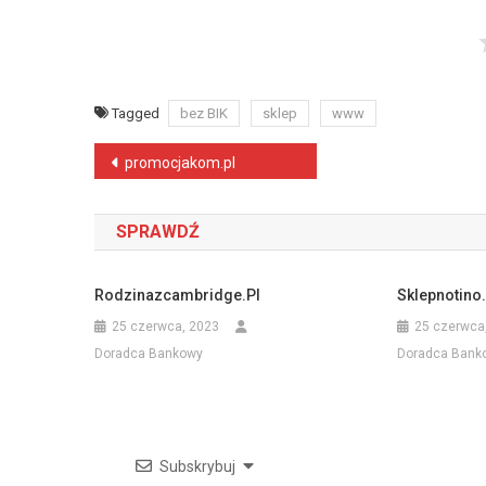
Tagged
bez BIK
sklep
www
Nawigacja
promocjakom.pl
wpisu
SPRAWDŹ
Rodzinazcambridge.pl
Sklepnotino.
25 czerwca, 2023
25 czerwca
Doradca Bankowy
Doradca Bank
Subskrybuj