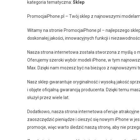
kategoria tematyczna:
Sklep
PromocjaiPhone.pl – Twój sklep z najnowszymi modelam
Witamy na stronie PromocjaiPhone.pl – najlepszego skl
doskonałej jakości, innowacyjnych funkcji i niezawodnośc
Nasza strona internetowa została stworzona z myślą o m
Oferujemy szeroki wybór modeli iPhone, w tym najnowsze
Max. Dzięki nam możesz być na bieżąco z najnowszymi tre
Nasz sklep gwarantuje oryginalność i wysoką jakość sp
i objęte oficjalną gwarancją producenta. Dzięki temu mas
służył przez wiele lat.
Dodatkowo, nasza strona internetowa oferuje atrakcyjne
zaoszczędzić pieniądze i cieszyć się nowym iPhone w jes
promocje, więc warto śledzić naszą stronę, aby nie przega