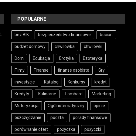
POPULARNE
t.
bez BIK
bezpieczeństwo finansowe
bocian
budżet domowy
chwilówka
chwilówki
Dom
Edukacja
Erotyka
Ezoteryka
z
Filmy
Finanse
finanse osobiste
Gry
inwestycje
Katalog
Konkursy
kredyt
Kredyty
Kulinarne
Lombard
Marketing
Motoryzacja
Ogólnotematyczny
opinie
oszczędzanie
poczta
porady finansowe
porównanie ofert
pożyczka
pożyczki