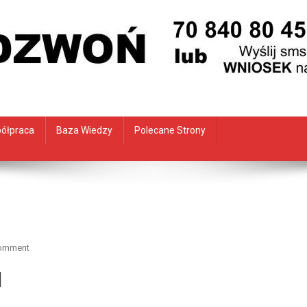
site mode button
ółpraca
Baza Wiedzy
Polecane Strony
On
Comment
Promocjaiphone.pl
l