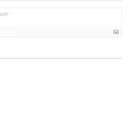
{}
[+]