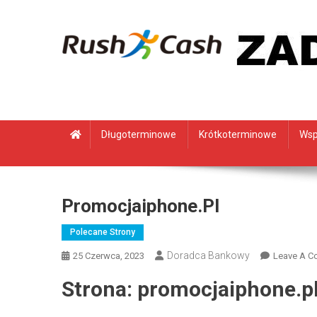
Skip
to
content
Rush Cash
Rush Cash
Długoterminowe
Krótkoterminowe
Wsp
Promocjaiphone.pl
Polecane Strony
Doradca Bankowy
25 Czerwca, 2023
Leave A 
Strona: promocjaiphone.p